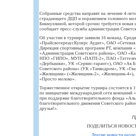
Собранные средства направят на лечение 4-лет
страдающего ДЦП и поражением головного мозг
Бикмуллиной, которой срочно требуется новая 
сообщает пресс-служба администрации Советск
Об участии в турнире заявили 16 команд. Сред
«ПрайсвотереаусКуперс Аудит», ОАО «Сетевая 
Дирекция спортивных программ РТ, компания 
«Администрация Советского района», ОАО «К
НПО «ГИПО», МУП «ПАТП-2», ПАО «Таттеле
«Дербышки», УК «Сервис-гарант»), ОАО «Ак Б
Советского района» (УК «Танкодром», УК «Гва
«Жилищник» («Жилищник-2», «Жилищник-4»),
«Просто молоко».
Торжественное открытие турнира состоится в 
по инициативе международной сети компаний «
при поддержке благотворительного фонда «Аль
благотворительного движения Советского район
друзья!».
П
ПОДЕЛИТЬСЯ НОВОС
Другие новости разде