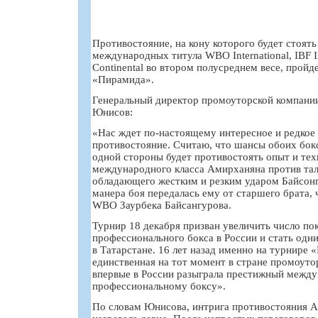
Противостояние, на кону которого будет стоят
международных титула WBO International, IBF I
Continental во втором полусреднем весе, прой
«Пирамида».
Генеральный директор промоуторской компан
Юнисов:
«Нас ждет по-настоящему интересное и редкое
противостояние. Считаю, что шансы обоих бок
одной стороны будет противостоять опыт и тех
международного класса Амирханяна против тал
обладающего жестким и резким ударом Байсонг
манера боя передалась ему от старшего брата,
WBO Заурбека Байсангурова.
Турнир 18 декабря призван увеличить число по
профессионального бокса в России и стать одн
в Татарстане. 16 лет назад именно на турнире 
единственная на тот момент в стране промоут
впервые в России разыграла престижный между
профессиональному боксу».
По словам Юнисова, интрига противостояния А