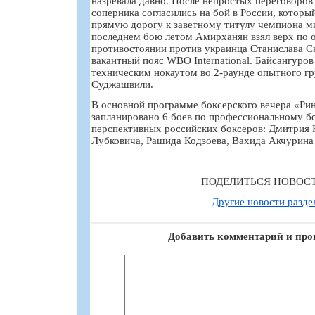
назревала давно. После непростых переговоро
соперника согласились на бой в России, котор
прямую дорогу к заветному титулу чемпиона м
последнем бою летом Амирханян взял верх по 
противостоянии против украинца Станислава Ск
вакантный пояс WBO International. Байсангуров
техническим нокаутом во 2-раунде опытного г
Суджашвили.
В основной программе боксерского вечера «Ри
запланировано 6 боев по профессиональному б
перспективных российских боксеров: Дмитрия 
Лубковича, Рашида Кодзоева, Вахида Акчурина 
ПОДЕЛИТЬСЯ НОВОС
Другие новости разде
Добавить комментарий и про